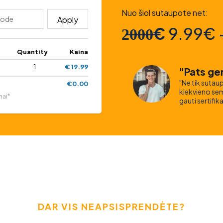
Nuo šiol sutaupote net:
Apply
2̶0̶0̶0̶€
9.99€ 
Quantity
Kaina
1
€ 19.99
"Pats ger
"Ne tik sutaup
€0.00
kiekvieno semi
mai*
gauti sertifik
DAR VIS NEAPSISPRENDĖTE?