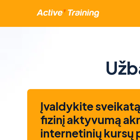
Užb
Įvaldykite sveikatą
fizinį aktyvumą ak
internetinių kursų