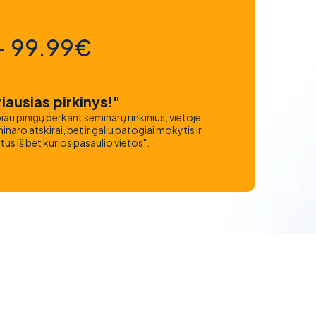
- 99.99€
iausias pirkinys!"
iau pinigų perkant seminarų rinkinius, vietoje
naro atskirai, bet ir galiu patogiai mokytis ir
atus iš bet kurios pasaulio vietos".