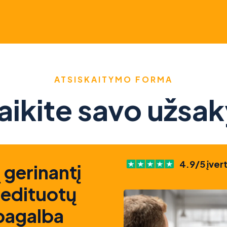
ATSISKAITYMO FORMA
aikite savo užsa
4.9/5 įver
 gerinantį
redituotų
 pagalba