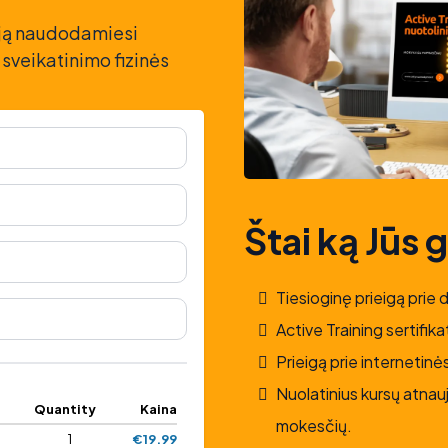
ciją naudodamiesi
 sveikatinimo fizinės
Štai ką Jūs 
Tiesioginę prieigą prie 
Active Training sertifika
Prieigą prie interneti
Nuolatinius kursų atnau
Quantity
Kaina
mokesčių.
1
€19.99