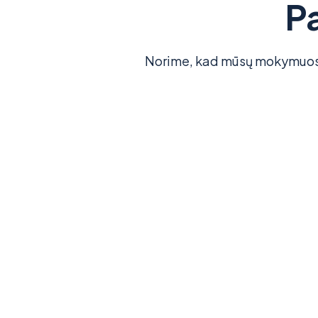
P
Norime, kad mūsų mokymuose 