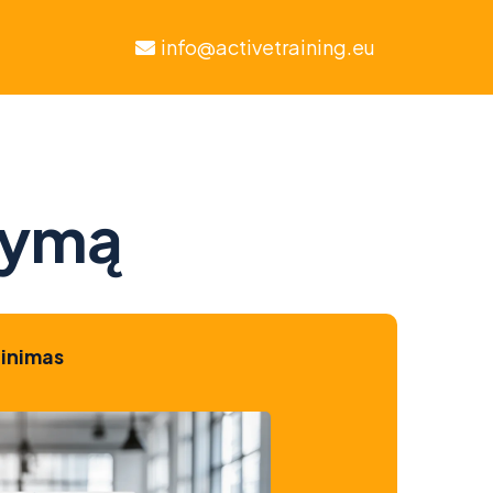
info@activetraining.eu
kymą
tinimas