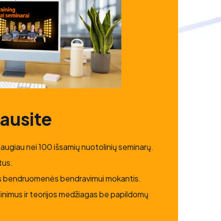
gausite
daugiau nei 100 išsamių nuotolinių seminarų.
tus.
nės bendruomenės bendravimui mokantis.
jinimus ir teorijos medžiagas be papildomų