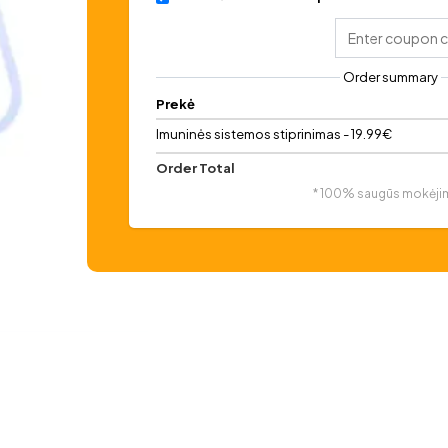
Order summary
Prekė
Imuninės sistemos stiprinimas - 19.99€
Order Total
* 100% saugūs mokėji