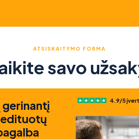
ATSISKAITYMO FORMA
aikite savo užsa
4.9/5 įver
 gerinantį
redituotų
 pagalba