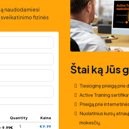
ciją naudodamiesi
 sveikatinimo fizinės
Štai ką Jūs 
Tiesioginę prieigą prie 
Active Training sertifika
Prieigą prie interneti
Nuolatinius kursų atnau
Quantity
Kaina
mokesčių.
1
€9.99
- 9.99€