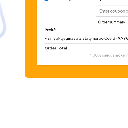
Order summary
Prekė
Fizinis aktyvumas atsistatymui po Covid - 9.99
Order Total
* 100% saugūs mokėji