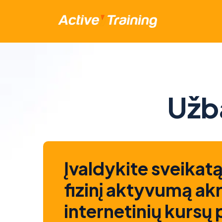
Užb
Įvaldykite sveikatą
fizinį aktyvumą ak
internetinių kursų