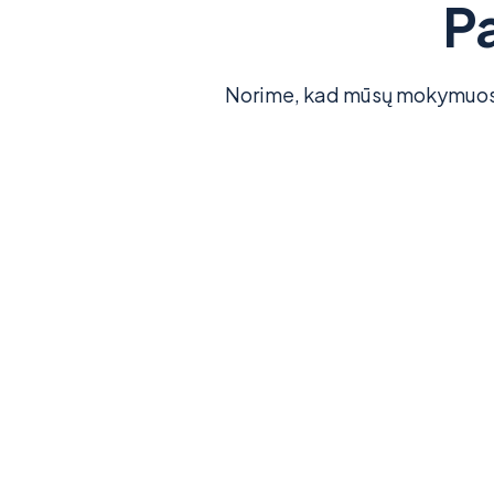
P
Norime, kad mūsų mokymuose 