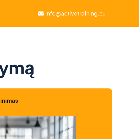
info@activetraining.eu
kymą
tinimas