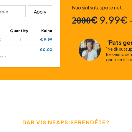
Nuo šiol sutaupote net:
Apply
2̶0̶0̶0̶€
9.99€ 
Quantity
Kaina
€
1
€ 9.99
"Pats ger
"Ne tik sutaup
€0.00
kiekvieno semi
mai*
gauti sertifik
DAR VIS NEAPSISPRENDĖTE?