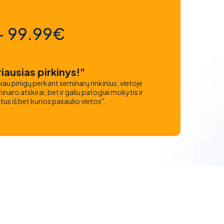
- 99.99€
iausias pirkinys!"
iau pinigų perkant seminarų rinkinius, vietoje
naro atskirai, bet ir galiu patogiai mokytis ir
atus iš bet kurios pasaulio vietos".