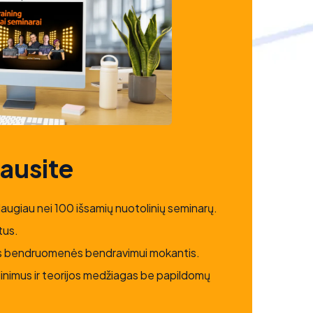
gausite
daugiau nei 100 išsamių nuotolinių seminarų.
tus.
nės bendruomenės bendravimui mokantis.
jinimus ir teorijos medžiagas be papildomų