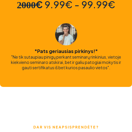
2̶0̶0̶0̶€
9.99€ - 99.99€
"Pats geriausias pirkinys!"
"Ne tik sutaupiau pinigų perkant seminarų rinkinius, vietoje
kiekvieno seminaro atskirai, bet ir galiu patogiai mokytis ir
gauti sertifikatus iš bet kurios pasaulio vietos".
DAR VIS NEAPSISPRENDĖTE?