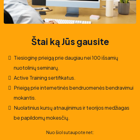
Štai ką Jūs gausite
Tiesioginę prieigą prie daugiau nei 100 išsamių
nuotolinių seminarų.
Active Training sertifikatus.
Prieigą prie internetinės bendruomenės bendravimui
mokantis.
Nuolatinius kursų atnaujinimus ir teorijos medžiagas
be papildomų mokesčių.
Nuo šiol sutaupote net: