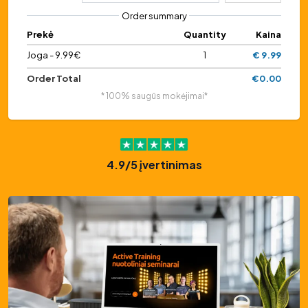
Order summary
Prekė
Quantity
Kaina
Joga - 9.99€
1
€ 9.99
Order Total
€0.00
* 100% saugūs mokėjimai*
4.9/5 įvertinimas