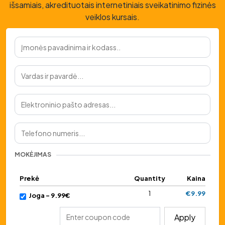
išsamiais, akredituotais internetiniais sveikatinimo fizinės
veiklos kursais.
MOKĖJIMAS
Prekė
Quantity
Kaina
1
€9.99
Joga - 9.99€
Apply