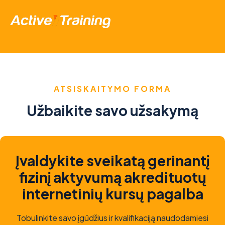
ATSISKAITYMO FORMA
Užbaikite savo užsakymą
Įvaldykite sveikatą gerinantį
fizinį aktyvumą akredituotų
internetinių kursų pagalba
Tobulinkite savo įgūdžius ir kvalifikaciją naudodamiesi