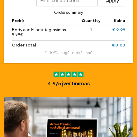
Apply
Order summary
Prekė
Quantity
Kaina
Body and Mind integravimas -
1
€ 9.99
9.99€
Order Total
€0.00
* 100% saugūs mokėjimai*
4.9/5 įvertinimas