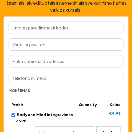
išsamiais, akredituotais internetiniais sveikatinimo fizinės
veiklos kursais.
MOKĖJIMAS
Prekė
Quantity
Kaina
1
€9.99
Body and Mind integravimas -
9.99€