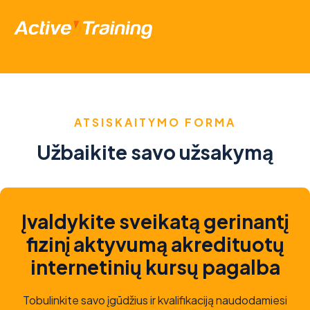
ATSISKAITYMO FORMA
Užbaikite savo užsakymą
Įvaldykite sveikatą gerinantį
fizinį aktyvumą akredituotų
internetinių kursų pagalba
Tobulinkite savo įgūdžius ir kvalifikaciją naudodamiesi