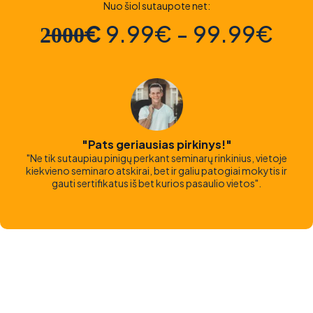
Nuo šiol sutaupote net:
2̶0̶0̶0̶€
9.99€ - 99.99€
"Pats geriausias pirkinys!"
"Ne tik sutaupiau pinigų perkant seminarų rinkinius, vietoje
kiekvieno seminaro atskirai, bet ir galiu patogiai mokytis ir
gauti sertifikatus iš bet kurios pasaulio vietos".