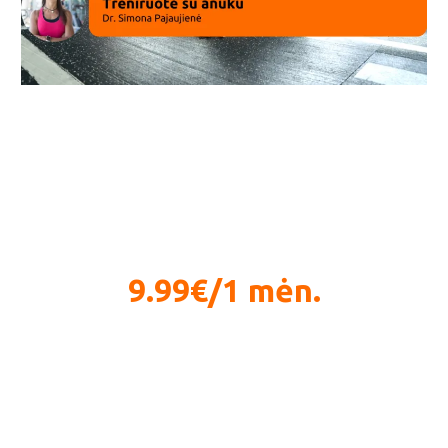
Streso valdymas, mindfulness ir pavyzdžiai
9.99€/1 mėn.