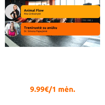
Nirvana kvėpavimo mankšta
9.99€/1 mėn.