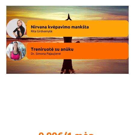
Kvėpavimas ir ŠRV