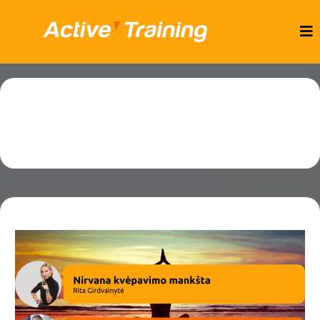
🧘‍♂️ Atsigavimas
Nuotolinės treniruotės ir mokymai