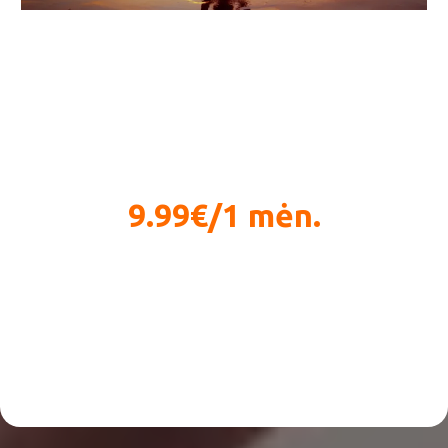
Streso valdymas, stresas ir jo poveikis
9.99€/1 mėn.