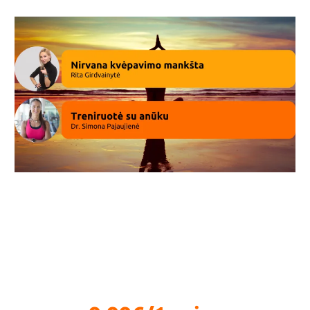
Miego įtaka geresniems rezultatams ir
kokybiškesniam poilsiui