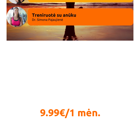
Streso valdymas ir pagrindinės strategijos
2
9.99€/1 mėn.