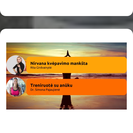
Kaip mityba ir streso valdymo technologijos
stiprina imunitetą