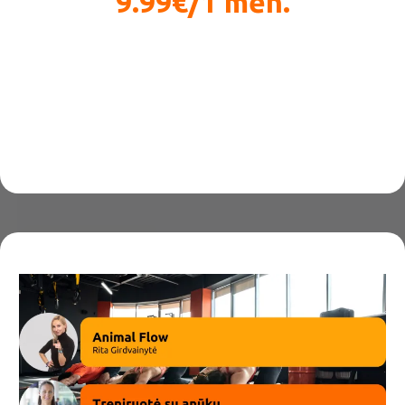
9.99€/1 mėn.