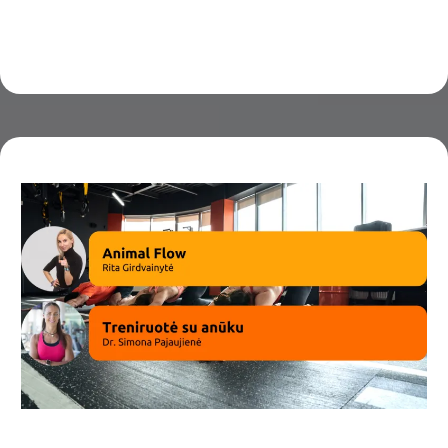
Funkcinio kvėpavimo metodikos ir praktika